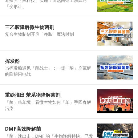
养殖界「黑科技」实锤！腐熟菌剂上演粪污
「变形计」
三乙胺降解微生物菌剂
复合生物制剂开启「净胺」魔法时刻
挥发酚
当挥发酚遇见「菌战士」：一场「酚」崩瓦解
的降解闪电战
重磅推出 苯系物降解菌剂
「菌」临苯境！看微生物如何「苯」手回春解
污染
DMF高效降解菌
「菌」速出击！DMF 的「生物降解特快」已发