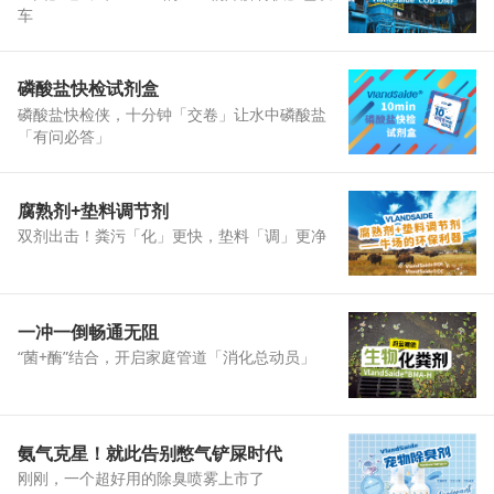
车
磷酸盐快检试剂盒
磷酸盐快检侠，十分钟「交卷」让水中磷酸盐
「有问必答」
腐熟剂+垫料调节剂
双剂出击！粪污「化」更快，垫料「调」更净
一冲一倒畅通无阻
“菌+酶”结合，开启家庭管道「消化总动员」
氨气克星！就此告别憋气铲屎时代
刚刚，一个超好用的除臭喷雾上市了